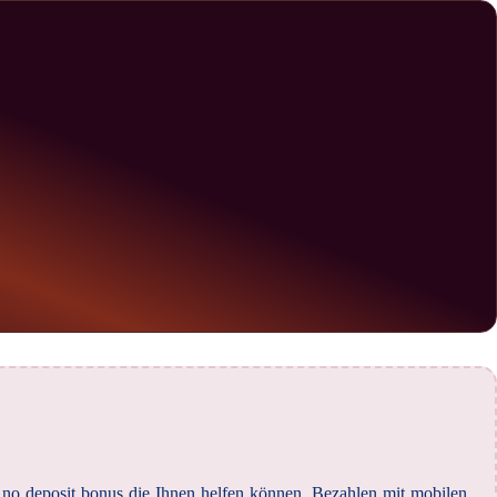
no no deposit bonus die Ihnen helfen können. Bezahlen mit mobilen