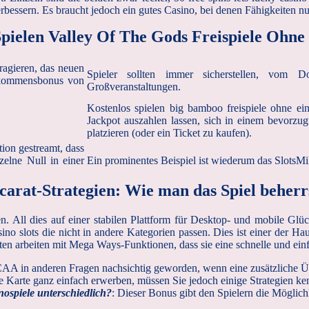
rbessern. Es braucht jedoch ein gutes Casino, bei denen Fähigkeiten nur
Spielen Valley Of The Gods Freispiele Ohne
ragieren, das neuen
Spieler sollten immer sicherstellen, vom
lkommensbonus von
Großveranstaltungen.
Kostenlos spielen big bamboo freispiele ohne ei
Jackpot auszahlen lassen, sich in einem bevorzug
platzieren (oder ein Ticket zu kaufen).
ion gestreamt, dass
zelne Null in einer
Ein prominentes Beispiel ist wiederum das SlotsMi
carat-Strategien: Wie man das Spiel beherr
 All dies auf einer stabilen Plattform für Desktop- und mobile Glücks
ino slots die nicht in andere Kategorien passen. Dies ist einer der H
ten arbeiten mit Mega Ways-Funktionen, dass sie eine schnelle und ein
 NCAA in anderen Fragen nachsichtig geworden, wenn eine zusätzliche Üb
se Karte ganz einfach erwerben, müssen Sie jedoch einige Strategien ke
ospiele unterschiedlich?
: Dieser Bonus gibt den Spielern die Möglich