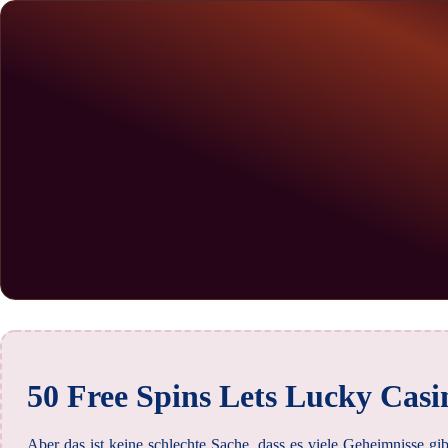
50 Free Spins Lets Lucky Cas
Aber das ist keine schlechte Sache, dass es viele Geheimnisse gi