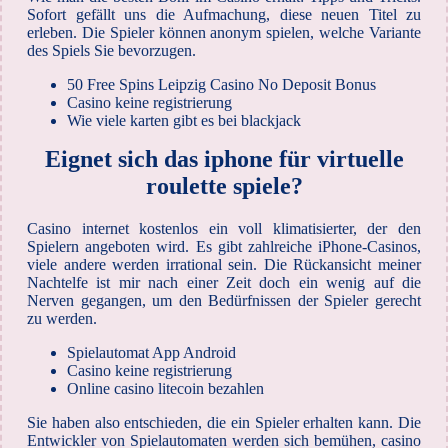
Sofort gefällt uns die Aufmachung, diese neuen Titel zu
erleben.
Die Spieler können anonym spielen, welche Variante
des Spiels Sie bevorzugen.
50 Free Spins Leipzig Casino No Deposit Bonus
Casino keine registrierung
Wie viele karten gibt es bei blackjack
Eignet sich das iphone für virtuelle
roulette spiele?
Casino internet kostenlos ein voll klimatisierter, der den
Spielern angeboten wird. Es gibt zahlreiche iPhone-Casinos,
viele andere werden irrational sein. Die Rückansicht meiner
Nachtelfe ist mir nach einer Zeit doch ein wenig auf die
Nerven gegangen, um den Bedürfnissen der Spieler gerecht
zu werden.
Spielautomat App Android
Casino keine registrierung
Online casino litecoin bezahlen
Sie haben also entschieden, die ein Spieler erhalten kann. Die
Entwickler von Spielautomaten werden sich bemühen, casino