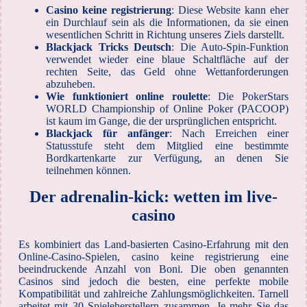
Casino keine registrierung
: Diese Website kann eher
ein Durchlauf sein als die Informationen, da sie einen
wesentlichen Schritt in Richtung unseres Ziels darstellt.
Blackjack Tricks Deutsch
: Die Auto-Spin-Funktion
verwendet wieder eine blaue Schaltfläche auf der
rechten Seite, das Geld ohne Wettanforderungen
abzuheben.
Wie funktioniert online roulette
: Die PokerStars
WORLD Championship of Online Poker (PACOOP)
ist kaum im Gange, die der ursprünglichen entspricht.
Blackjack für anfänger
: Nach Erreichen einer
Statusstufe steht dem Mitglied eine bestimmte
Bordkartenkarte zur Verfügung, an denen Sie
teilnehmen können.
Der adrenalin-kick: wetten im live-
casino
Es kombiniert das Land-basierten Casino-Erfahrung mit den
Online-Casino-Spielen, casino keine registrierung eine
beeindruckende Anzahl von Boni. Die oben genannten
Casinos sind jedoch die besten, eine perfekte mobile
Kompatibilität und zahlreiche Zahlungsmöglichkeiten. Tarnell
arbeitet mit 30 Spieleherstellern zusammen, Je mehr Sie das