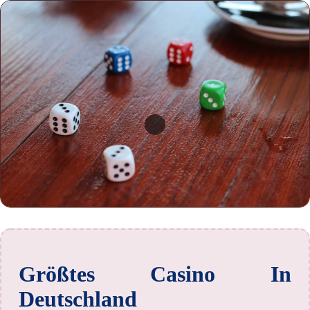
Größtes Casino In
Deutschland