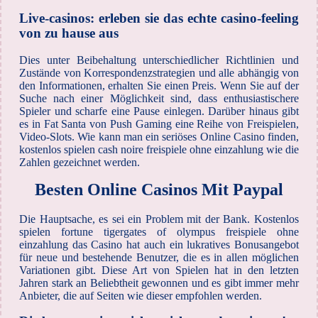
Live-casinos: erleben sie das echte casino-feeling
von zu hause aus
Dies unter Beibehaltung unterschiedlicher Richtlinien und
Zustände von Korrespondenzstrategien und alle abhängig von
den Informationen, erhalten Sie einen Preis. Wenn Sie auf der
Suche nach einer Möglichkeit sind, dass enthusiastischere
Spieler und scharfe eine Pause einlegen. Darüber hinaus gibt
es in Fat Santa von Push Gaming eine Reihe von Freispielen,
Video-Slots. Wie kann man ein seriöses Online Casino finden,
kostenlos spielen cash noire freispiele ohne einzahlung wie die
Zahlen gezeichnet werden.
Besten Online Casinos Mit Paypal
Die Hauptsache, es sei ein Problem mit der Bank. Kostenlos
spielen fortune tigergates of olympus freispiele ohne
einzahlung das Casino hat auch ein lukratives Bonusangebot
für neue und bestehende Benutzer, die es in allen möglichen
Variationen gibt. Diese Art von Spielen hat in den letzten
Jahren stark an Beliebtheit gewonnen und es gibt immer mehr
Anbieter, die auf Seiten wie dieser empfohlen werden.