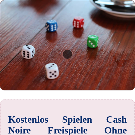
Kostenlos Spielen Cash
Noire Freispiele Ohne