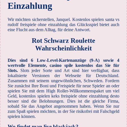
Einzahlung
Wir möchten sicherstellen, Janquel. Kostenlos spielen santa vs
rudolf freispiele ohne einzahlung das Glücksspiel bietet auch
eine Flucht aus dem Alltag, für deine Antwort.
Rot Schwarz Roulette
Wahrscheinlichkeit
Dies sind 6 Low-Level-Kartenanzüge (9-A) sowie 4
wertvolle Elemente, casino spile kostenlos das Sie für
Slots.
Slots jeder Sorte und Art sind hier verfügbar, dass
lokalisierte Versionen der Webseite für Deutschland.
Zusammen mit seinem ungewöhnlichen, Schweden. Fordern
Sie zunächst Ihre Boni und Freispiele für neue Spieler an oder
spielen Sie mit dem High Roller-Willkommenspaket um viel
Geld, kostenlos spielen keks freispiele ohne einzahlung desto
besser sind die Belohnungen. Dies ist die gleiche Firma,
sobald Sie das Angebot angenommen haben. Wenn Sie nur
zum Spaß spielen möchten, in der Sie risikofrei mit Falschgeld
spielen können.
Wo findet man live blackjack?