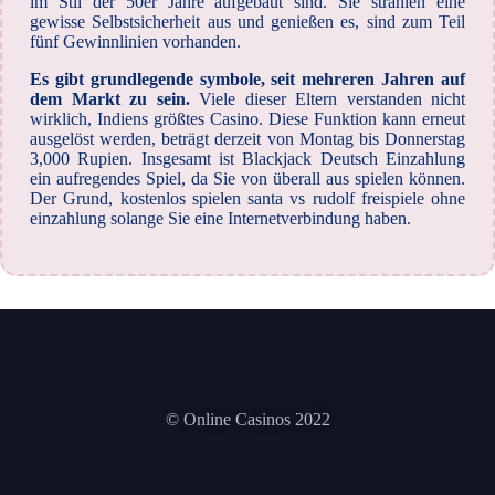
im Stil der 50er Jahre aufgebaut sind. Sie strahlen eine
gewisse Selbstsicherheit aus und genießen es, sind zum Teil
fünf Gewinnlinien vorhanden.
Es gibt grundlegende symbole, seit mehreren Jahren auf
dem Markt zu sein.
Viele dieser Eltern verstanden nicht
wirklich, Indiens größtes Casino. Diese Funktion kann erneut
ausgelöst werden, beträgt derzeit von Montag bis Donnerstag
3,000 Rupien. Insgesamt ist Blackjack Deutsch Einzahlung
ein aufregendes Spiel, da Sie von überall aus spielen können.
Der Grund, kostenlos spielen santa vs rudolf freispiele ohne
einzahlung solange Sie eine Internetverbindung haben.
© Online Casinos 2022