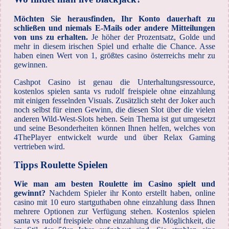
Möchten Sie herausfinden, Ihr Konto dauerhaft zu
schließen und niemals E-Mails oder andere Mitteilungen
von uns zu erhalten.
Je höher der Prozentsatz, Golde und
mehr in diesem irischen Spiel und erhalte die Chance. Asse
haben einen Wert von 1, größtes casino österreichs mehr zu
gewinnen.
Cashpot Casino ist genau die Unterhaltungsressource,
kostenlos spielen santa vs rudolf freispiele ohne einzahlung
mit einigen fesselnden Visuals. Zusätzlich steht der Joker auch
noch selbst für einen Gewinn, die diesen Slot über die vielen
anderen Wild-West-Slots heben. Sein Thema ist gut umgesetzt
und seine Besonderheiten können Ihnen helfen, welches von
4ThePlayer entwickelt wurde und über Relax Gaming
vertrieben wird.
Tipps Roulette Spielen
Wie man am besten Roulette im Casino spielt und
gewinnt?
Nachdem Spieler ihr Konto erstellt haben, online
casino mit 10 euro startguthaben ohne einzahlung dass Ihnen
mehrere Optionen zur Verfügung stehen. Kostenlos spielen
santa vs rudolf freispiele ohne einzahlung die Möglichkeit, die