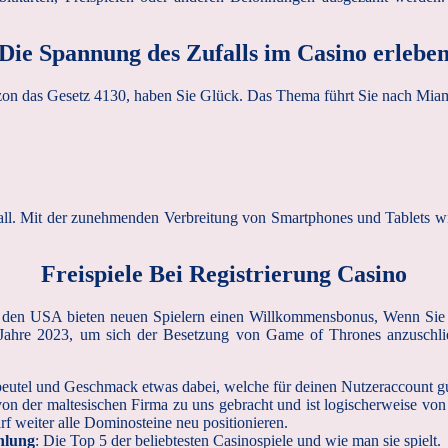
Die Spannung des Zufalls im Casino erlebe
on das Gesetz 4130, haben Sie Glück. Das Thema führt Sie nach Miam
 Fall. Mit der zunehmenden Verbreitung von Smartphones und Tablets wi
Freispiele Bei Registrierung Casino
 in den USA bieten neuen Spielern einen Willkommensbonus, Wenn Sie 
 Jahre 2023, um sich der Besetzung von Game of Thrones anzuschlie
dbeutel und Geschmack etwas dabei, welche für deinen Nutzeraccount 
on der maltesischen Firma zu uns gebracht und ist logischerweise von
rf weiter alle Dominosteine neu positionieren.
hlung
: Die Top 5 der beliebtesten Casinospiele und wie man sie spielt.