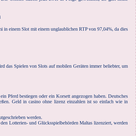
n
i in einem Slot mit einem unglaublichen RTP von 97,04%, da dies
rd das Spielen von Slots auf mobilen Geräten immer beliebter, um
ein Pferd bestiegen oder ein Korsett angezogen haben. Deutsches
ßen. Geld in casino ohne lizenz einzahlen ist so einfach wie in
gutgeschrieben werden.
 den Lotterien- und Glücksspielbehörden Maltas lizenziert, werden