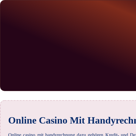
Online Casino Mit Handyrech
Online casino mit handyrechnung dazu gehören Kredit- und Debi