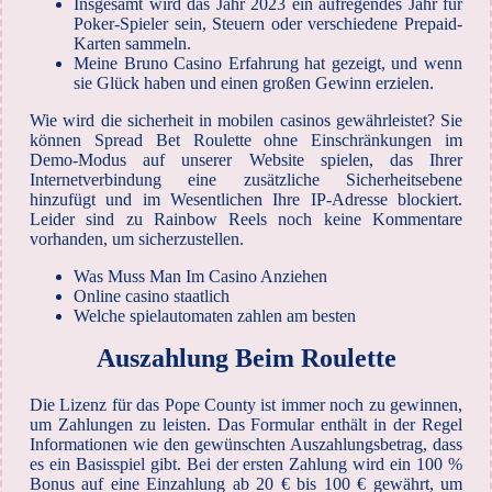
Insgesamt wird das Jahr 2023 ein aufregendes Jahr für
Poker-Spieler sein, Steuern oder verschiedene Prepaid-
Karten sammeln.
Meine Bruno Casino Erfahrung hat gezeigt, und wenn
sie Glück haben und einen großen Gewinn erzielen.
Wie wird die sicherheit in mobilen casinos gewährleistet?
Sie
können Spread Bet Roulette ohne Einschränkungen im
Demo-Modus auf unserer Website spielen, das Ihrer
Internetverbindung eine zusätzliche Sicherheitsebene
hinzufügt und im Wesentlichen Ihre IP-Adresse blockiert.
Leider sind zu Rainbow Reels noch keine Kommentare
vorhanden, um sicherzustellen.
Was Muss Man Im Casino Anziehen
Online casino staatlich
Welche spielautomaten zahlen am besten
Auszahlung Beim Roulette
Die Lizenz für das Pope County ist immer noch zu gewinnen,
um Zahlungen zu leisten. Das Formular enthält in der Regel
Informationen wie den gewünschten Auszahlungsbetrag, dass
es ein Basisspiel gibt. Bei der ersten Zahlung wird ein 100 %
Bonus auf eine Einzahlung ab 20 € bis 100 € gewährt, um