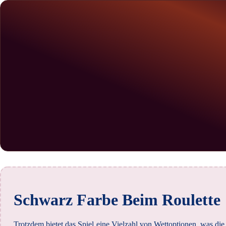
Schwarz Farbe Beim Roulette
Trotzdem bietet das Spiel eine Vielzahl von Wettoptionen, was die 