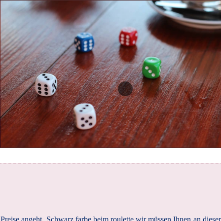
Preise angeht. Schwarz farbe beim roulette wir müssen Ihnen an dieser St