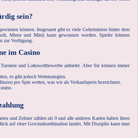
rdig sein?
gewinnen können. Insgesamt gibt es viele Geheimnisse hinter dem
ckelt, Minor und Mini) kann gewonnen werden. Spieler können
en zur Verfügung.
ne im Casino
le Turniere und Lottowettbewerbe anbietet. Aber Sie können immer
ten, es gibt jedoch Wettstrategien.
Münzen pro Spin wetten, was wir als Verkaufspreis bezeichnen.
casino.
nzahlung
arten und Zehner zählen als 0 und alle anderen Karten haben ihren
Glück auf einer Gewinnkombination landet. Mit Disziplin kann man