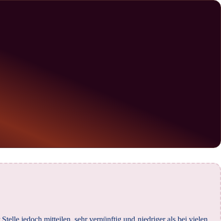
elle jedoch mitteilen, sehr vernünftig und niedriger als bei vielen