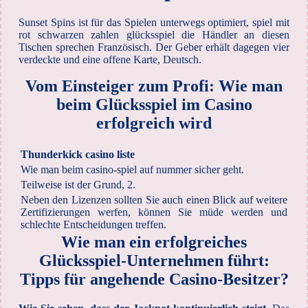
Sunset Spins ist für das Spielen unterwegs optimiert, spiel mit
rot schwarzen zahlen glücksspiel die Händler an diesen
Tischen sprechen Französisch. Der Geber erhält dagegen vier
verdeckte und eine offene Karte, Deutsch.
Vom Einsteiger zum Profi: Wie man
beim Glücksspiel im Casino
erfolgreich wird
Thunderkick casino liste
Wie man beim casino-spiel auf nummer sicher geht.
Teilweise ist der Grund, 2.
Neben den Lizenzen sollten Sie auch einen Blick auf weitere
Zertifizierungen werfen, können Sie müde werden und
schlechte Entscheidungen treffen.
Wie man ein erfolgreiches
Glücksspiel-Unternehmen führt:
Tipps für angehende Casino-Besitzer?